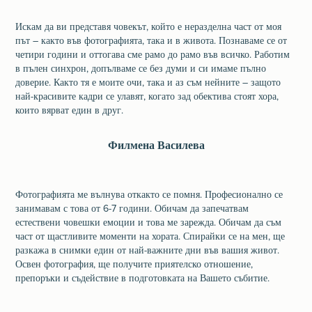
Искам да ви представя човекът, който е неразделна част от моя
път – както във фотографията, така и в живота. Познаваме се от
четири години и оттогава сме рамо до рамо във всичко. Работим
в пълен синхрон, допълваме се без думи и си имаме пълно
доверие. Както тя е моите очи, така и аз съм нейните – защото
най-красивите кадри се улавят, когато зад обектива стоят хора,
които вярват един в друг.
Филмена Василева
Фотографията ме вълнува откакто се помня. Професионално се
занимавам с това от 6-7 години. Обичам да запечатвам
естествени човешки емоции и това ме зарежда. Обичам да съм
част от щастливите моменти на хората. Спирайки се на мен, ще
разкажа в снимки един от най-важните дни във вашия живот.
Освен фотография, ще получите приятелско отношение,
препоръки и съдействие в подготовката на Вашето събитие.
Приятно ми е!