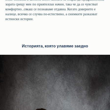
хората срещу мен по приятелски начин, така че да се чувстват
комфортно...сякаш се познаваме отдавна. Когато доверието е
налице, всичко се случва по-естествено, а снимките разказват
истински истории.
Историята, която улавяме заедно