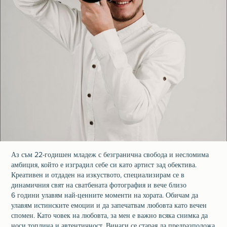
Аз съм 22-годишен младеж с безгранична свобода и несломима
амбиция, който е изградил себе си като артист зад обектива.
Креативен и отдаден на изкуството, специализирам се в
динамичния свят на сватбената фотография и вече близо
6 години улавям най-ценните моменти на хората. Обичам да
улавям истинските емоции и да запечатвам любовта като вечен
спомен. Като човек на любовта, за мен е важно всяка снимка да
носи топлина и автентичност. Винаги се старая да предразположа